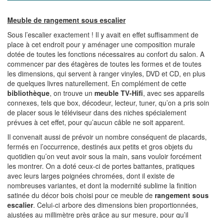
Meuble de rangement sous escalier
Sous l’escalier exactement ! Il y avait en effet suffisamment de
place à cet endroit pour y aménager une composition murale
dotée de toutes les fonctions nécessaires au confort du salon. A
commencer par des étagères de toutes les formes et de toutes
les dimensions, qui servent à ranger vinyles, DVD et CD, en plus
de quelques livres naturellement. En complément de cette
bibliothèque
, on trouve un
meuble TV-Hifi
, avec ses appareils
connexes, tels que box, décodeur, lecteur, tuner, qu’on a pris soin
de placer sous le téléviseur dans des niches spécialement
prévues à cet effet, pour qu’aucun câble ne soit apparent.
Il convenait aussi de prévoir un nombre conséquent de placards,
fermés en l’occurrence, destinés aux petits et gros objets du
quotidien qu’on veut avoir sous la main, sans vouloir forcément
les montrer. On a doté ceux-ci de portes battantes, pratiques
avec leurs larges poignées chromées, dont il existe de
nombreuses variantes, et dont la modernité sublime la finition
satinée du décor bois choisi pour ce meuble de
rangement sous
escalier
. Celui-ci arbore des dimensions bien proportionnées,
ajustées au millimètre près grâce au sur mesure, pour qu’il