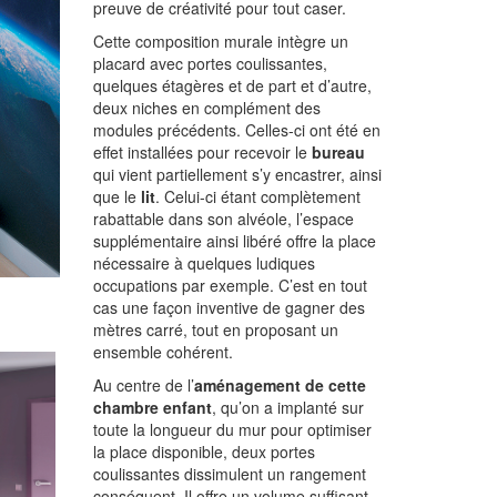
preuve de créativité pour tout caser.
Cette composition murale intègre un
placard avec portes coulissantes,
quelques étagères et de part et d’autre,
deux niches en complément des
modules précédents. Celles-ci ont été en
effet installées pour recevoir le
bureau
qui vient partiellement s’y encastrer, ainsi
que le
lit
. Celui-ci étant complètement
rabattable dans son alvéole, l’espace
supplémentaire ainsi libéré offre la place
nécessaire à quelques ludiques
occupations par exemple. C’est en tout
cas une façon inventive de gagner des
mètres carré, tout en proposant un
ensemble cohérent.
Au centre de l’
aménagement de cette
chambre enfant
, qu’on a implanté sur
toute la longueur du mur pour optimiser
la place disponible, deux portes
coulissantes dissimulent un rangement
conséquent. Il offre un volume suffisant