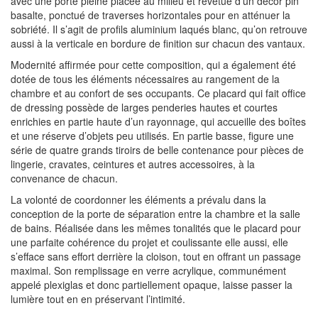
avec une porte pleine placée au milieu et revêtue d’un décor pin
basalte, ponctué de traverses horizontales pour en atténuer la
sobriété. Il s’agit de profils aluminium laqués blanc, qu’on retrouve
aussi à la verticale en bordure de finition sur chacun des vantaux.
Modernité affirmée pour cette composition, qui a également été
dotée de tous les éléments nécessaires au rangement de la
chambre et au confort de ses occupants. Ce placard qui fait office
de dressing possède de larges penderies hautes et courtes
enrichies en partie haute d’un rayonnage, qui accueille des boîtes
et une réserve d’objets peu utilisés. En partie basse, figure une
série de quatre grands tiroirs de belle contenance pour pièces de
lingerie, cravates, ceintures et autres accessoires, à la
convenance de chacun.
La volonté de coordonner les éléments a prévalu dans la
conception de la porte de séparation entre la chambre et la salle
de bains. Réalisée dans les mêmes tonalités que le placard pour
une parfaite cohérence du projet et coulissante elle aussi, elle
s’efface sans effort derrière la cloison, tout en offrant un passage
maximal. Son remplissage en verre acrylique, communément
appelé plexiglas et donc partiellement opaque, laisse passer la
lumière tout en en préservant l’intimité.